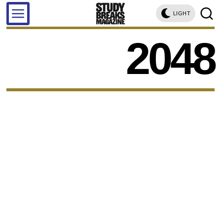
LIGHT
2048